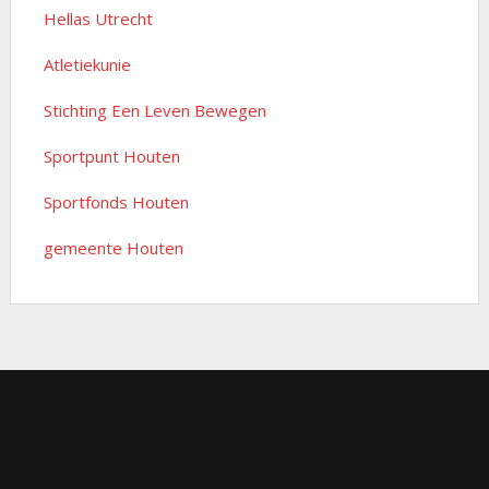
Hellas Utrecht
Atletiekunie
Stichting Een Leven Bewegen
Sportpunt Houten
Sportfonds Houten
gemeente Houten