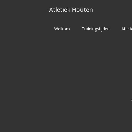
Skip
Atletiek Houten
to
content
Welkom
Trainingstijden
Atlet