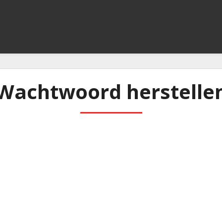
Wachtwoord herstelle
To reset your password, please enter your email addres
or username below.